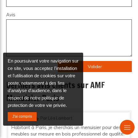
Avis
En poursuivant votre navigation sur
Valider
ce site, vous acceptez l'installation
et l'utilisation de cookies sur votre
Derniers avis clients sur AMF
poste, notamment à des fins
d'analyse d'audience, dans le
Menuisier Paris
respect de notre politique de
protection de votre vie privée.
J'ai compris
Par Léa Lambart
Habitant à Paris, je cherchais un menuisier pour des
meubles sur mesure en bois professionnel de qualité.