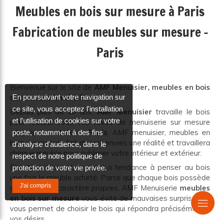
Meubles en bois sur mesure à Paris
Fabrication de meubles sur mesure -
Paris
Bienvenue sur le site de
AMF Menuisier, meubles en bois
sur mesure basé à Paris.
En poursuivant votre navigation sur
ce site, vous acceptez l'installation
Depuis plus de 30 ans,
AMF Menuisier
travaille le bois
et l'utilisation de cookies sur votre
pour réaliser tous vos rêves de menuiserie sur mesure
depuis son atelier à
Paris
. AMF menuisier, meubles en
poste, notamment à des fins
bois sur mesure fait de vos envies une réalité et travaillera
d'analyse d'audience, dans le
chaque meuble pour sublimer votre intérieur et extérieur.
respect de notre politique de
Bien trop souvent, le client a tendance à penser au bois
protection de votre vie privée.
une fois le meuble acheté. Parce que chaque bois possède
J'ai compris
des traits de caractère propres, AMF Menuiserie
meubles
en bois sur mesure
vous évite de mauvaises surprises et
vous permet de choisir le bois qui répondra précisément à
vos désirs.